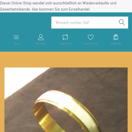
Dieser Online-Shop wendet sich ausschließlich an Wiederverkäufer und
Gewerbetreibende.
Hier kommen Sie zum Einzelhandel.
Menü
Anmelden
Vergleichen
Wunschliste
Warenkorb