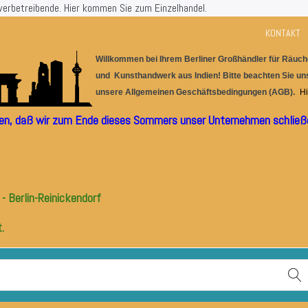
werbetreibende.
Hier kommen Sie zum Einzelhandel.
KONTAKT
Willkommen bei Ihrem Berlin
er
G
r
oßhändler für
Räuche
und Kunsthandwerk aus I
ndien! Bitte beachten Sie u
unsere
Allgemeinen Geschäftsbedingungen (AGB).
Hi
ilen, daß wir zum Ende dieses Sommers unser Unternehmen schließe
- Berlin-Reinickendorf
.