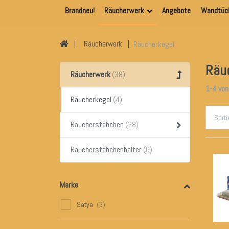
Brandneu!
Räucherwerk
Angebote
Wandtüc
Räucherkegel
Räucherwerk
Räu
Räucherwerk
1-4
vo
Räucherkegel
Sort
Räucherstäbchen
Räucherstäbchenhalter
Marke
Satya