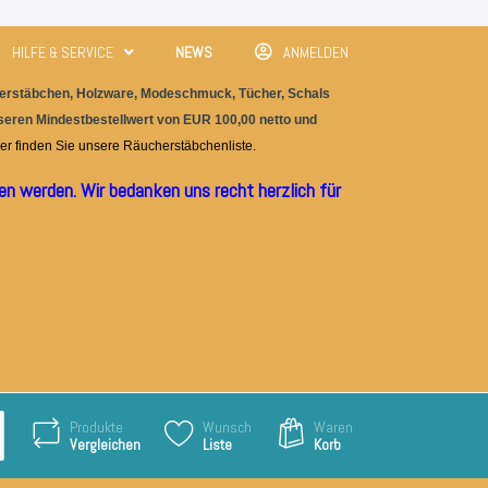
HILFE & SERVICE
NEWS
ANMELDEN
rstäbchen, Holzware, M
odeschmuc
k, Tücher, Schals
nseren Mindestbestellwert von EUR 100,00 netto und
er finden Sie unser
e
Räucherstäbchenliste.
n werden. Wir bedanken uns recht herzlich für
Produkte
Wunsch
Waren
Vergleichen
Liste
Korb