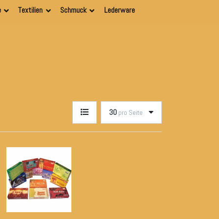
e
Textilien
Schmuck
Lederware
30
pro Seite