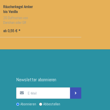
Räucherkegel Amber
bis Vanilla
20 Duftnoten von
Darshan oder GR
International
ab 0,55 € *
Newsletter abonnieren
Abonnieren
Abbestellen