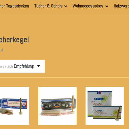
her Tagesdecken
Tücher & Schals
Wohnaccessoires
Holzwar
cherkegel
n
4
Empfehlung
iere nach