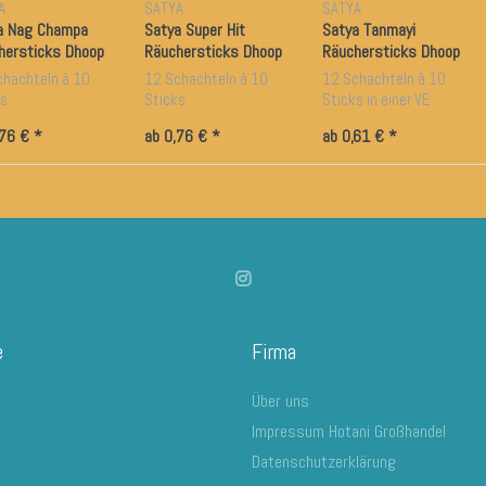
A
SATYA
SATYA
a Nag Champa
Satya Super Hit
Satya Tanmayi
hersticks Dhoop
Räuchersticks Dhoop
Räuchersticks Dhoop
ks
Sticks
Sticks
chachteln à 10
12 Schachteln à 10
12 Schachteln à 10
ks
Sticks
Sticks in einer VE
ner VE mit jeweils
in einer VE mit jeweils
mit jeweils einem
,76 € *
ab 0,76 € *
ab 0,61 € *
 Kegelhalter
einem Kegelhalter
Kegelhalter
e
Firma
Über uns
Impressum Hotani Großhandel
Datenschutzerklärung