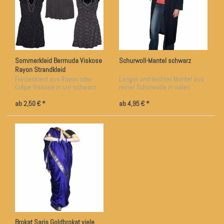
Sommerkleid Bermuda Viskose
Schurwoll-Mantel schwarz
Rayon Strandkleid
Freizeitkleid aus Rayon oder
Langer und leichter Mantel aus
Crêpe-Viskose in uni-schwarz
reiner Schurwolle in vielen
oder gemustert
Größen
ab 2,50 € *
ab 4,95 € *
Brokat Saris Goldbrokat viele