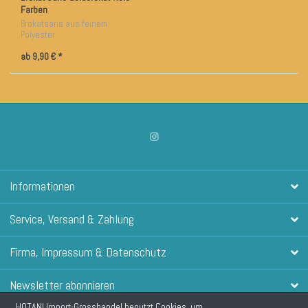
Farben
Brokatsaris aus feinem
Polyester
ab 9,90 € *
Informationen
Service, Versand & Zahlung
Firma, Impressum & Datenschutz
Newsletter abonnieren
HOTANI Import-Grosshandel benutzt Cookies, um