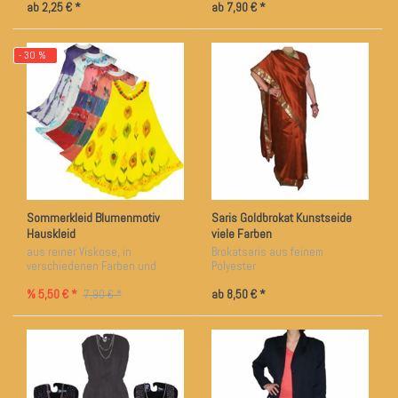
ab 2,25 € *
ab 7,90 € *
- 30 %
Sommerkleid Blumenmotiv
Saris Goldbrokat Kunstseide
Hauskleid
viele Farben
aus reiner Viskose, in
Brokatsaris aus feinem
verschiedenen Farben und
Polyester
Mustern
% 5,50 € *
ab 8,50 € *
7,90 € *