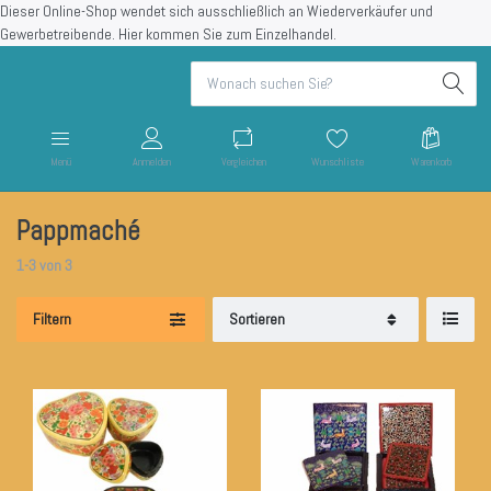
Dieser Online-Shop wendet sich ausschließlich an Wiederverkäufer und
Gewerbetreibende.
Hier kommen Sie zum Einzelhandel.
Menü
Anmelden
Vergleichen
Wunschliste
Warenkorb
Pappmaché
1-3
von
3
Filtern
Sortieren