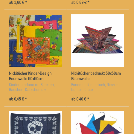
ab 1,60 € *
ab 0,69 € *
Nickitücher Kinder-Design
Nickitücher bedruckt 50x50cm
Baumwolle 50x50cm
Baumwolle
Kinderbandana mit Bärchen,
Bandana, Kindertuch, Nicky mit
Häschen, Kätzchen u.v.m.
buntem Druck
ab 0,45 € *
ab 0,40 € *