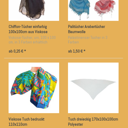
Chiffon-Tücher einfarbig
Palitücher Arabertücher
100x100cm aus Viskose
Baumwolle
Viskose-Tücher, uni, 100 x 100
Palästinenser Tücher in 3
cm, in 3 Farben erhältlich
Farben
ab 0,25 € *
ab 1,50 € *
Viskose Tuch bedruckt
Tuch dreieckig 170x100x100cm
110x110cm
Polyester