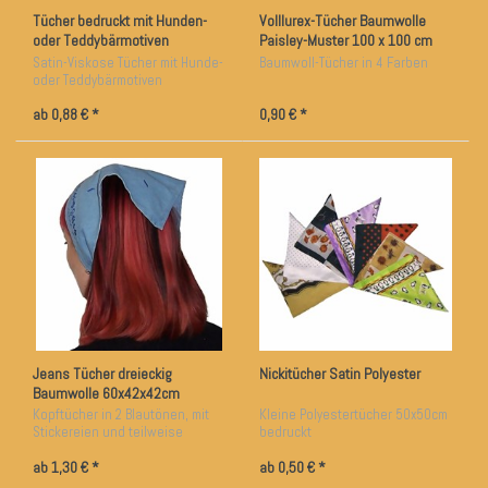
Tücher bedruckt mit Hunden-
Volllurex-Tücher Baumwolle
oder Teddybärmotiven
Paisley-Muster 100 x 100 cm
Satin-Viskose Tücher mit Hunde-
Baumwoll-Tücher in 4 Farben
oder Teddybärmotiven
ab 0,88 € *
0,90 € *
Jeans Tücher dreieckig
Nickitücher Satin Polyester
Baumwolle 60x42x42cm
Kopftücher in 2 Blautönen, mit
Kleine Polyestertücher 50x50cm
Stickereien und teilweise
bedruckt
Spiegel-Plättchen
ab 1,30 € *
ab 0,50 € *