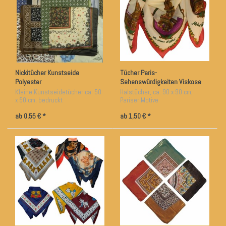
Nickitücher Kunstseide
Tücher Paris-
Polyester
Sehenswürdigkeiten Viskose
Kleine Kunstseidetücher ca. 50
Halstücher, ca. 90 x 90 cm,
x 50 cm, bedruckt
Pariser Motive
ab 0,55 € *
ab 1,50 € *