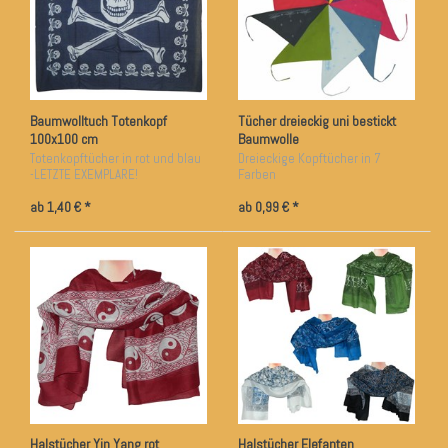
Baumwolltuch Totenkopf
Tücher dreieckig uni bestickt
100x100 cm
Baumwolle
Totenkopftücher in rot und blau
Dreieckige Kopftücher in 7
-LETZTE EXEMPLARE!
Farben
ab 1,40 € *
ab 0,99 € *
Halstücher Yin Yang rot
Halstücher Elefanten