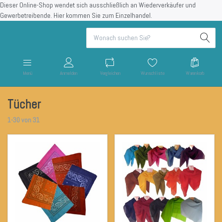
Dieser Online-Shop wendet sich ausschließlich an Wiederverkäufer und
Gewerbetreibende.
Hier kommen Sie zum Einzelhandel.
Menü
Anmelden
Vergleichen
Wunschliste
Warenkorb
Tücher
1-30
von
31