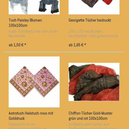
Tuch Paisley Blumen
Georgette Tücher bedruckt
100x100cm
Kopf- Schultertücher aus reiner
100 x 100 cm, Blumen-,
Baumwolle
Raubtierfell- oder geometrische
in 3 Farben erhältlich
Muster
ab 1,50 € *
ab 1,65 € *
Astrotuch Halstuch rosa mit
Chiffon-Tücher Gold-Muster
Golddruck
grün und rot 100x100cm
Polyestertuch mit
Goldbedruckte Tücher aus
Himmelskörper-Aufdruck
Chiffon-Viskose in den Farben: