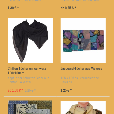
dunkelgrün und rot
1,30 € *
ab 0,75 € *
Chiffon Tücher uni schwarz
Jacquard-Tücher aus Viskose
100x100cm
Kopf- oder Schultertücher aus
105 x 105 cm, verschiedene
Chiffon-Polyester
Designs
ab 1,00 € *
1,25 € *
1,25 € *