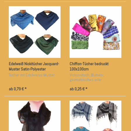
Edelweiß Nickitücher Jacquard-
Chiffon-Tücher bedruckt
Muster Satin-Polyester
100x100cm
Tücher mit Edelweiss-Muster
Viskosetuch, Blumen-,
geometrisches oder
Raubtierfellmuster
ab 0,79 € *
ab 0,25 € *
SONDERAKTION bei 500 STÜCK!