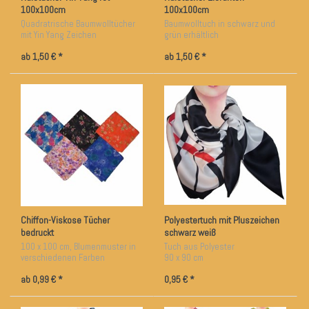
100x100cm
100x100cm
Quadratrische Baumwolltücher
Baumwolltuch in schwarz und
mit Yin Yang Zeichen
grün erhältlich
ab 1,50 € *
ab 1,50 € *
Chiffon-Viskose Tücher
Polyestertuch mit Pluszeichen
bedruckt
schwarz weiß
100 x 100 cm, Blumenmuster in
Tuch aus Polyester
verschiedenen Farben
90 x 90 cm
ab 0,99 € *
0,95 € *