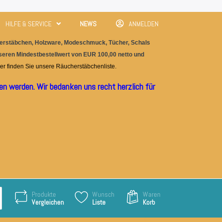
HILFE & SERVICE
NEWS
ANMELDEN
rstäbchen, Holzware, M
odeschmuc
k, Tücher, Schals
nseren Mindestbestellwert von EUR 100,00 netto und
er finden Sie unser
e
Räucherstäbchenliste.
n werden. Wir bedanken uns recht herzlich für
Produkte
Wunsch
Waren
Vergleichen
Liste
Korb