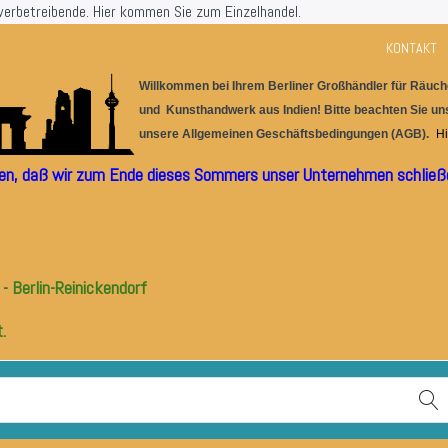
werbetreibende.
Hier kommen Sie zum Einzelhandel.
KONTAKT
Willkommen bei Ihrem Berlin
er
G
r
oßhändler für
Räuche
und Kunsthandwerk aus I
ndien! Bitte beachten Sie u
unsere
Allgemeinen Geschäftsbedingungen (AGB).
Hi
ilen, daß wir zum Ende dieses Sommers unser Unternehmen schließe
- Berlin-Reinickendorf
.