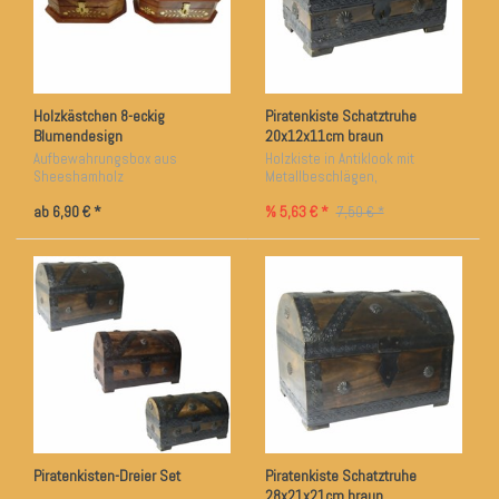
Holzkästchen 8-eckig
Piratenkiste Schatztruhe
Blumendesign
20x12x11cm braun
Aufbewahrungsbox aus
Holzkiste in Antiklook mit
Sheeshamholz
Metallbeschlägen,
Samt-Innenverkleidung
verschließbar
ab 6,90 € *
% 5,63 € *
Messingeinlagen
7,50 € *
Piratenkisten-Dreier Set
Piratenkiste Schatztruhe
28x21x21cm braun