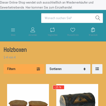
Dieser Online-Shop wendet sich ausschließlich an Wiederverkäufer und
Gewerbetreibende.
Hier kommen Sie zum Einzelhandel.
Menü
Anmelden
Vergleichen
Wunschliste
Warenkorb
Holzboxen
1-4
von
4
Filtern
Sortieren
- 25 %