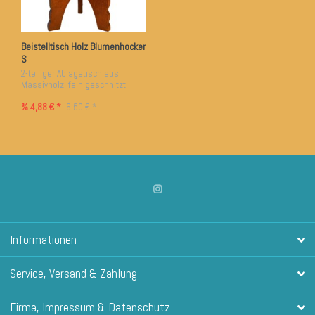
Beistelltisch Holz Blumenhocker
S
2-teiliger Ablagetisch aus
Massivholz, fein geschnitzt
% 4,88 € *
6,50 € *
Informationen
Service, Versand & Zahlung
Firma, Impressum & Datenschutz