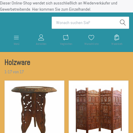
Dieser Online-Shop wendet sich ausschließlich an Wiederverkäufer und
Gewerbetreibende.
Hier kommen Sie zum Einzelhandel.
Menü
Anmelden
Vergleichen
Wunschliste
Warenkorb
Holzware
1-17
von
17