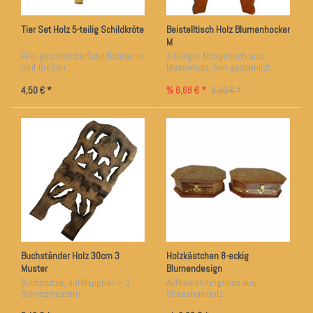
Tier Set Holz 5-teilig Schildkröte
Beistelltisch Holz Blumenhocker
M
Fein geschnitzte Schildkröten in
2-teiliger Ablagetisch aus
fünf Größen
Massivholz, fein geschnitzt
4,50 € *
% 6,68 € *
8,90 € *
Buchständer Holz 30cm 3
Holzkästchen 8-eckig
Muster
Blumendesign
Buchstütze, aufklappbar in 3
Aufbewahrungsbox aus
Schnitzmustern
Sheeshamholz
Samt-Innenverkleidung