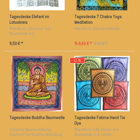
Tagesdecke Elefant im
Tagesdecke 7 Chakra Yoga
Lotuskreis
Meditation
Wandtuch, Überwurf aus
Wandtuch, Baumwolldecke
Baumwolle in 2
Farbkombinationen
9,50 € *
% 8,40 € *
9,50 € *
- 11 %
Tagesdecke Buddha Baumwolle
Tagesdecke Fatima Hand Tie
Dye
indische Baumwolldecke,
Wandtuch oder Decke aus
Überwurf mit Buddha-Abbildung
Baumwolle in 4 Farben