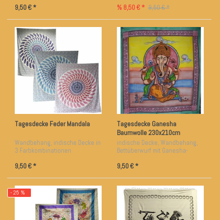
9,50 € *
% 8,50 € *
9,50 € *
Tagesdecke Feder Mandala
Tagesdecke Ganesha
Baumwolle 230x210cm
Wandbehang, indische Decke in
indische Decke, Wandbehang,
3 Farbkombinationen
Bettüberwurf mit Ganesha-
Abbildung
9,50 € *
9,50 € *
- 25 %