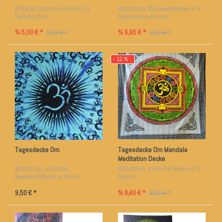
B-Ware!! indische Decke in 2
Wandtuch, Baumwolldecke in 4
Farbmustern
Farbkombinationen
% 5,00 € *
% 6,65 € *
9,50 € *
9,50 € *
- 12 %
Tagesdecke Om
Tagesdecke Om Mandala
Meditation Decke
Wandtuch, indische
Wandtuch, indische Decke in 5
Baumwolldecke in türkis
Farben
9,50 € *
% 8,40 € *
9,50 € *