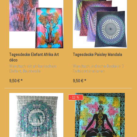
Tagesdecke Elefant Afrika Art
Tagesdecke Paisley Mandala
déco
Wandtuch mit afrikanischem
Wandtuch, indische Decke in 3
Elefant, Baumwolle
Farbkombinationen
9,50 € *
9,50 € *
- 12 %