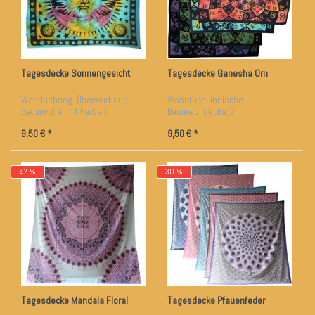
Tagesdecke Sonnengesicht
Tagesdecke Ganesha Om
Wandbehang, Überwurf aus
Wandtuch, indische
Baumwolle in 4 Farben
Baumwolldecke, 2
vorhanden
Farbkombinationen
9,50 € *
9,50 € *
- 47 %
- 30 %
Tagesdecke Mandala Floral
Tagesdecke Pfauenfeder