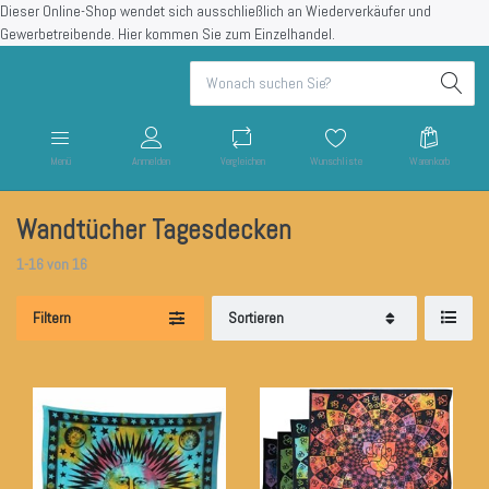
Dieser Online-Shop wendet sich ausschließlich an Wiederverkäufer und
Gewerbetreibende.
Hier kommen Sie zum Einzelhandel.
Menü
Anmelden
Vergleichen
Wunschliste
Warenkorb
Wandtücher Tagesdecken
1-16
von
16
Filtern
Sortieren