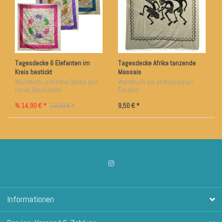
Tagesdecke 6 Elefanten im
Tagesdecke Afrika tanzende
Kreis bestickt
Massais
Wandtuch, indische Decke aus
Wandtuch mit afrikanischen
reiner Baumwolle
Tänzern
% 14,90 € *
9,50 € *
19,90 € *
Informationen