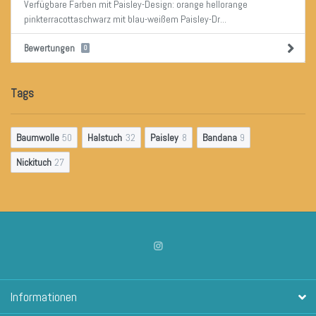
Verfügbare Farben mit Paisley-Design: orange hellorange
pinkterracottaschwarz mit blau-weißem Paisley-Dr...
Bewertungen
0
Tags
Baumwolle
50
Halstuch
32
Paisley
8
Bandana
9
Nickituch
27
Informationen