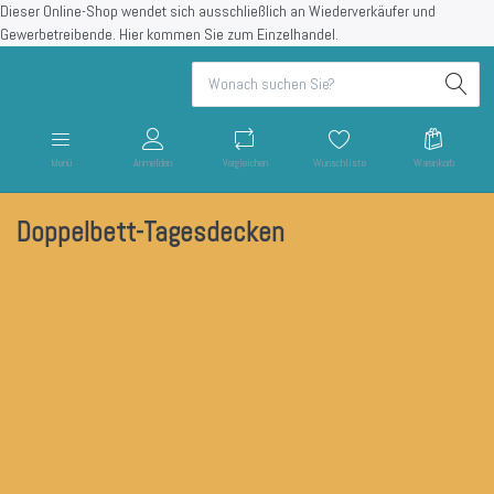
Dieser Online-Shop wendet sich ausschließlich an Wiederverkäufer und
Gewerbetreibende.
Hier kommen Sie zum Einzelhandel.
Menü
Anmelden
Vergleichen
Wunschliste
Warenkorb
Doppelbett-Tagesdecken