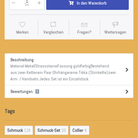
In den Warenkorb
Set
Merken
Vergleichen
Fragen?
Weitersagen
Beschreibung
Material:MetallStrasssteineFassung:goldfarbigBestehend
aus:zwei Kettenein Paar Ohrhängereine Tikka (Stirnkette)zwei
Arm- / Handsets Jedes Set ist ein Einzelstück.
Bewertungen
0
Tags
Schmuck
126
Schmuck-Set
20
Collier
6