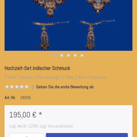
Hochzeit-Set indischer Schmuck
7 Teile: 2 Ketten, 1 Paar Ohrringe, 1 Tikka, 2 Arm- / Handsets
Geben Sie die erste Bewertung ab
Art.-Nr.
28006
195,00 € *
zzgl. MwSt. (19%) zzgl. Versandkosten