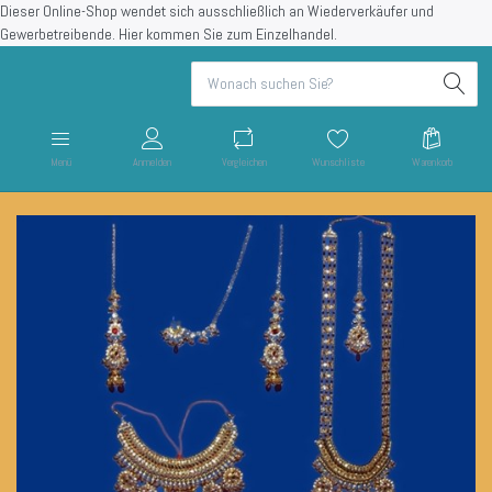
Dieser Online-Shop wendet sich ausschließlich an Wiederverkäufer und
Gewerbetreibende.
Hier kommen Sie zum Einzelhandel.
Menü
Anmelden
Vergleichen
Wunschliste
Warenkorb