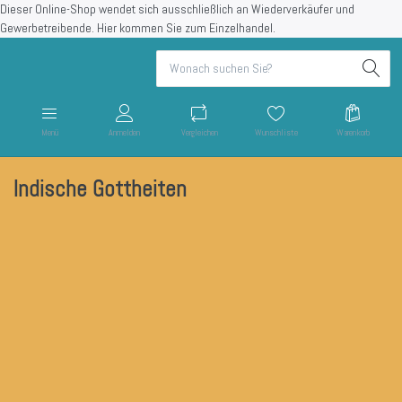
Dieser Online-Shop wendet sich ausschließlich an Wiederverkäufer und
Gewerbetreibende.
Hier kommen Sie zum Einzelhandel.
Menü
Anmelden
Vergleichen
Wunschliste
Warenkorb
Indische Gottheiten