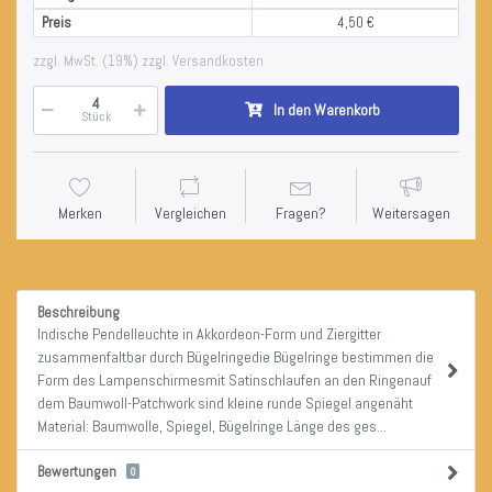
Preis
4,50 €
zzgl. MwSt. (19%) zzgl. Versandkosten
In den Warenkorb
Stück
Merken
Vergleichen
Fragen?
Weitersagen
Beschreibung
Indische Pendelleuchte in Akkordeon-Form und Ziergitter
zusammenfaltbar durch Bügelringedie Bügelringe bestimmen die
Form des Lampenschirmesmit Satinschlaufen an den Ringenauf
dem Baumwoll-Patchwork sind kleine runde Spiegel angenäht
Material: Baumwolle, Spiegel, Bügelringe Länge des ges...
Bewertungen
0