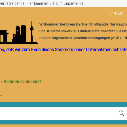
werbetreibende.
Hier kommen Sie zum Einzelhandel.
KONTAKT
Willkommen bei Ihrem Berlin
er
G
r
oßhändler für
Räuche
und Kunsthandwerk aus I
ndien! Bitte beachten Sie u
unsere
Allgemeinen Geschäftsbedingungen (AGB).
Hi
ilen, daß wir zum Ende dieses Sommers unser Unternehmen schließe
- Berlin-Reinickendorf
.