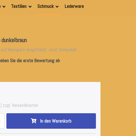
e
Textilien
Schmuck
Lederware
 dunkelbraun
 auf Nylongarn eingefädelt, nicht behandelt
eben Sie die erste Bewertung ab
) zzgl. Versandkosten
In den Warenkorb