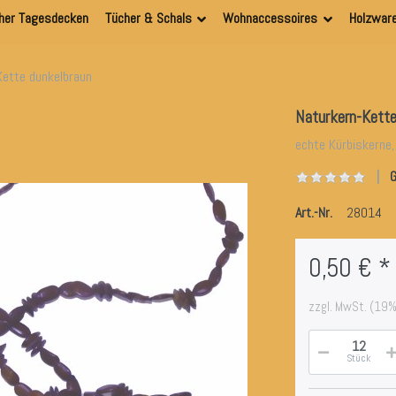
her Tagesdecken
Tücher & Schals
Wohnaccessoires
Holzwar
Kette dunkelbraun
Naturkern-Kette
echte Kürbiskerne,
G
Art.-Nr.
28014
0,50 € *
zzgl. MwSt. (19%
Stück