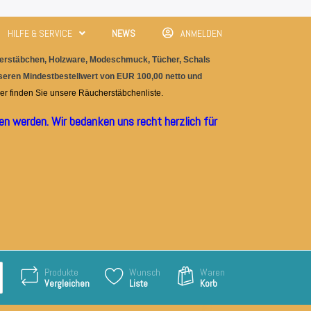
HILFE & SERVICE
NEWS
ANMELDEN
rstäbchen, Holzware, M
odeschmuc
k, Tücher, Schals
nseren Mindestbestellwert von EUR 100,00 netto und
er finden Sie unser
e
Räucherstäbchenliste.
n werden. Wir bedanken uns recht herzlich für
Produkte
Wunsch
Waren
Vergleichen
Liste
Korb