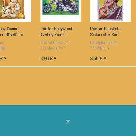
en/ lámina
Poster Bollywood
Poster Sonakshi
hna 30x40cm
Akshay Kumar
Sinha roter Sari
Bollywood Star
na
Poster Bollywood
Hochglanzpapier
ante
Akshay Kumar
75 x 50 cm
 € *
3,50 € *
3,50 € *