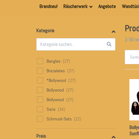
Brandneu!
Räucherwerk
Angebote
Wandtüc
Prod
Kategorie
1-30
v
Sort
Bangles
Brazaletes
*Bollywood
Bollywood
Bollywood
Saris
Schmuck-Sets
Boll
Conjuntos de joyas
Sunf
Preis
Bollywood