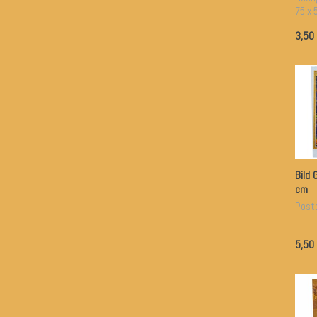
75 x 
3,50
Bild
cm
Poste
5,50