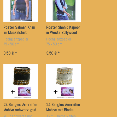
Poster Salman Khan
Poster Shahid Kapoor
im Muskelshirt
in Weste Bollywood
Bollywood Star
Star
Hochglanzpapier
Hochglanzpapier
75 x 50 cm
75 x 50 cm
3,50 € *
3,50 € *
24 Bangles Armreifen
24 Bangles Armreifen
Mahive schwarz gold
Mahive mit Bindis
7cm Durchmesser
Silber Gold 7 cm
je 12 schwarze und
12 x Silberne Reifen