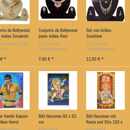
unto de Bollywood
Conjunto de Bollywood
Set con brillos
 indias Sonakshi
joyas indias Rani
Sunshine
turquesa rojo
Sunflower
razaletes y bindis
Con 3 piezas
Con 3 piezas
ta
itos
Conjunto de joyas
Conjunto de joyas
Con bindis
Collar y pendientes
 € *
7,90 € *
11,50 € *
er Ranbir Kapoor
Bild Hanuman 92 x 62
Bild Hanuman mit
elben Hemd
cm
Rama und Sita 100 x
ywood Star
50 cm
glanzpapier
Kunstdruck
Kunstdruck