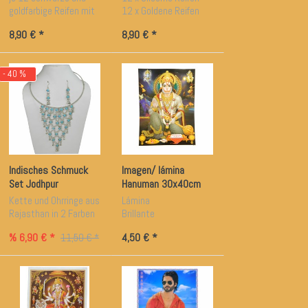
Durchmesser
goldfarbige Reifen mit
12 x Goldene Reifen
kostenlosen Bindis
ca. 7 cm Durchmesser
8,90 € *
8,90 € *
- 40 %
Indisches Schmuck
Imagen/ lámina
Set Jodhpur
Hanuman 30x40cm
Kette und Ohrringe aus
Lámina
Rajasthan in 2 Farben
Brillante
% 6,90 € *
4,50 € *
11,50 € *