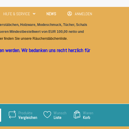
HILFE & SERVICE
NEWS
ANMELDEN
rstäbchen, Holzware, M
odeschmuc
k, Tücher, Schals
nseren Mindestbestellwert von EUR 100,00 netto und
er finden Sie unser
e
Räucherstäbchenliste.
n werden. Wir bedanken uns recht herzlich für
Produkte
Wunsch
Waren
Vergleichen
Liste
Korb