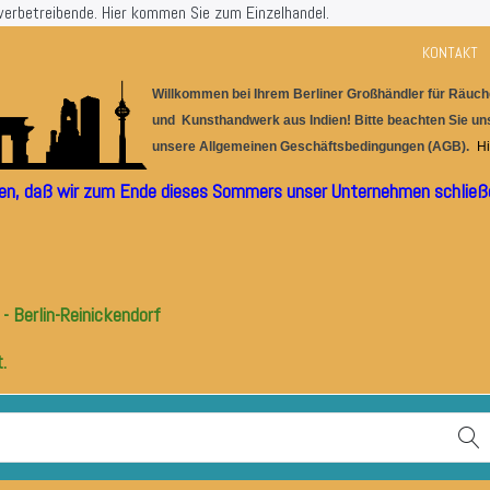
werbetreibende.
Hier kommen Sie zum Einzelhandel.
KONTAKT
Willkommen bei Ihrem Berlin
er
G
r
oßhändler für
Räuche
und Kunsthandwerk aus I
ndien! Bitte beachten Sie u
unsere
Allgemeinen Geschäftsbedingungen (AGB).
Hi
ilen, daß wir zum Ende dieses Sommers unser Unternehmen schließe
- Berlin-Reinickendorf
.