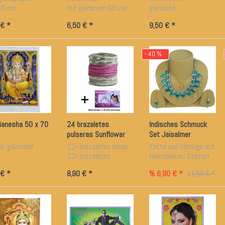
50 cm
mit goldenem Glitzer
glänzend
 € *
6,50 € *
9,50 € *
- 40 %
 Ganesha 50 x 70
24 brazaletes
Indisches Schmuck
pulseras Sunflower
Set Jaisalmer
rosas plateados con
r, glänzend
12x brazaletes rosas
Kette und Ohrringe mit
bindis 7 cm de
12x brazaletes
türkisblauen Steinen
diámetro
plateados
aus Rajasthan
 € *
8,90 € *
% 6,90 € *
11,50 € *
De aprox. 7 cm de
Kunsthandwerk
diámetro