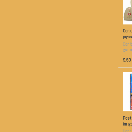
Conj
joyas
azul 
Con b
viole
gratu
9,50
Post
im g
Boll
Hoch