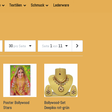
e
Textilien
Schmuck
Lederware
30
1
11
pro Seite
Seite
von
Poster Bollywood
Bollywood-Set
Stars
Deepika rot-grün