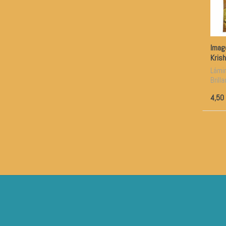
Imag
Kris
Lámi
Brill
4,50