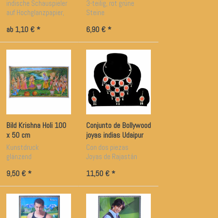
indische Schauspieler
3-teilig, rot grüne
auf Hochglanzpapier,
Steine
75 x 50 cm
ab 1,10 € *
6,90 € *
Bild Krishna Holi 100
Conjunto de Bollywood
x 50 cm
joyas indias Udaipur
Kunstdruck
Con dos piezas
glänzend
Joyas de Rajastán
Artesanía
9,50 € *
11,50 € *