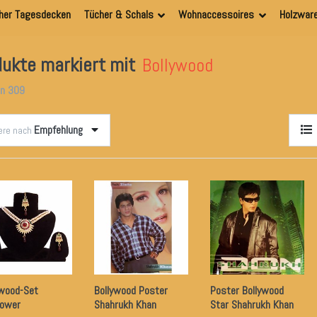
her Tagesdecken
Tücher & Schals
Wohnaccessoires
Holzwar
ukte markiert mit
Bollywood
on
309
Empfehlung
iere nach
ywood-Set
Bollywood Poster
Poster Bollywood
lower
Shahrukh Khan
Star Shahrukh Khan