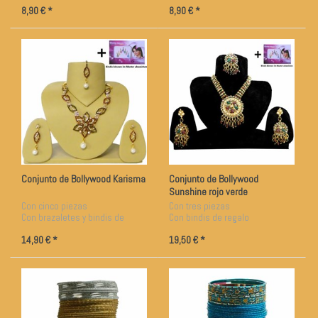
8,90 € *
8,90 € *
Conjunto de Bollywood Karisma
Conjunto de Bollywood
Sunshine rojo verde
Con cinco piezas
Con tres piezas
Con brazaletes y bindis de
Con bindis de regalo
regalo
14,90 € *
19,50 € *