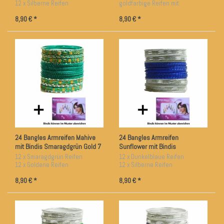
12 x Silberne Reifen
goldfarbige Reifen mit
ca. 6,5 cm Durchmesser
kostenlosen Bindis
8,90 € *
8,90 € *
24 Bangles Armreifen Mahive
24 Bangles Armreifen
mit Bindis Smaragdgrün Gold 7
Sunflower mit Bindis
cm Durchmesser
Dunkelblau Silber7 cm
12 x Smaragdgrün Reifen
12 x Dunkelblaue Reifen
Durchmesser
12 x Goldene Reifen
12 x Silberne Reifen
ca. 7 cm Durchmesser
ca. 7 cm Durchmesser
8,90 € *
8,90 € *