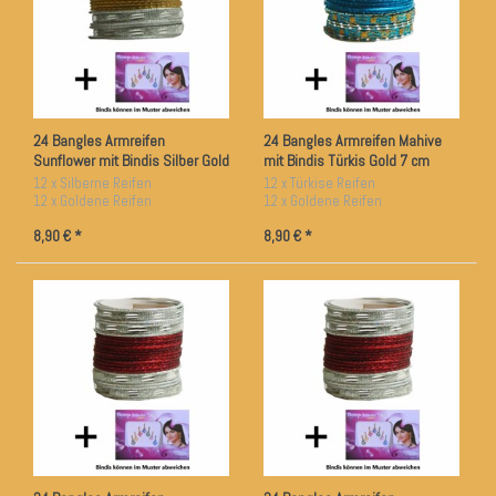
24 Bangles Armreifen
24 Bangles Armreifen Mahive
Sunflower mit Bindis Silber Gold
mit Bindis Türkis Gold 7 cm
Durchmesser 7 cm
Durchmesser
12 x Silberne Reifen
12 x Türkise Reifen
12 x Goldene Reifen
12 x Goldene Reifen
ca. 6,5 cm Durchmesser
ca. 7 cm Durchmesser
8,90 € *
8,90 € *