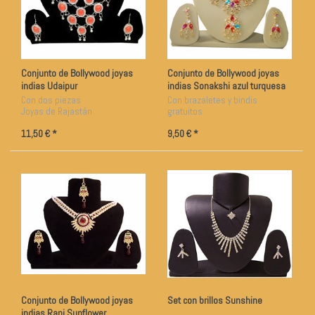
Conjunto de Bollywood joyas
Conjunto de Bollywood joyas
indias Udaipur
indias Sonakshi azul turquesa
rojo violeta
Con dos piezas
Con brazaletes y bindis
Joyas de Rajastán
gratuitos
Artesanía
11,50 € *
9,50 € *
Conjunto de Bollywood joyas
Set con brillos Sunshine
indias Rani Sunflower