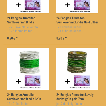
24 Bangles Armreifen
24 Bangles Armreifen
Sunflower mit Bindis
Sunflower mit Bindis Gold Silber
Dunkelblau Silber 6,5 cm
6,5 cm Durchmesser
12 x Dunkelblaue Reifen
12 x Goldene Reifen
Durchmesser
12 x Silberne Reifen
12 x Silberne Reifen
ca. 6,5 cm Durchmesser
ca. 6,5 cm Durchmesser
8,90 € *
8,90 € *
24 Bangles Armreifen
24 Bangles Armreifen Lovely
Sunflower mit Bindis Grün
dunkelgrün gold 7cm
Silber 6,5 cm Durchmesser
Durchmesser
12 x Grüne Reifen
je 12 dunkelgrüne und