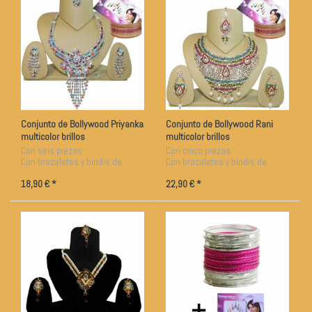
Conjunto de Bollywood Priyanka
Conjunto de Bollywood Rani
multicolor brillos
multicolor brillos
Con seis piezas
Con cinco piezas
Con brazaletes y bindis de
Con brazaletes y bindis de
regalo
regalo
18,90 € *
22,90 € *