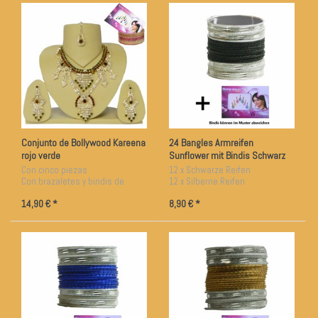
Conjunto de Bollywood Kareena
24 Bangles Armreifen
rojo verde
Sunflower mit Bindis Schwarz
Silber 6,5 cm Durchmesser
Con cinco piezas
12 x Schwarze Reifen
Con brazaletes y bindis de
12 x Silberne Reifen
regalo
ca. 6,5 cm Durchmesser
14,90 € *
8,90 € *