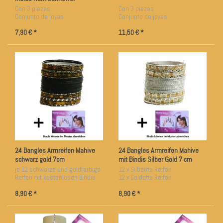
Con 3 piezas
Con 3 piezas
Conjunto de joyas
Conjunto de joyas
Con bindis
Collar y pendientes
7,90 € *
11,50 € *
24 Bangles Armreifen Mahive
24 Bangles Armreifen Mahive
schwarz gold 7cm
mit Bindis Silber Gold 7 cm
Durchmesser
Durchmesser
je 12 schwarze und goldfarbige
12 x Silberne Reifen
Reifen mit kostenlosen Bindis
12 x Goldene Reifen
ca. 7 cm Durchmesser
8,90 € *
8,90 € *