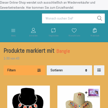
Dieser Online-Shop wendet sich ausschließlich an Wiederverkäufer und
Gewerbetreibende.
Hier kommen Sie zum Einzelhandel.
Menü
Anmelden
Vergleichen
Wunschliste
Warenkorb
Produkte markiert mit
Bangle
1-30
von
43
Filtern
Sortieren