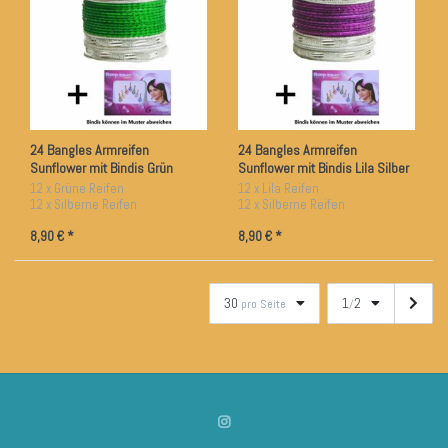
24 Bangles Armreifen
24 Bangles Armreifen
Sunflower mit Bindis Grün
Sunflower mit Bindis Lila Silber
Silber 7 cm Durchmesser
7 cm Durchmesser
12 x Grüne Reifen
12 x Lila Reifen
12 x Silberne Reifen
12 x Silberne Reifen
ca. 7 cm Durchmesser
ca. 7 cm Durchmesser
8,90 € *
8,90 € *
30
1
2
pro Seite
/