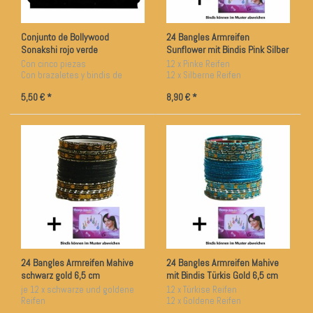
Conjunto de Bollywood
24 Bangles Armreifen
Sonakshi rojo verde
Sunflower mit Bindis Pink Silber
6,5 cm Durchmesser
Con cinco piezas
12 x Pinke Reifen
Con brazaletes y bindis de
12 x Silberne Reifen
regalo
ca. 6,5 cm Durchmesser
5,50 € *
8,90 € *
24 Bangles Armreifen Mahive
24 Bangles Armreifen Mahive
schwarz gold 6,5 cm
mit Bindis Türkis Gold 6,5 cm
Durchmesser
Durchmesser
je 12 x schwarze und goldene
12 x Türkise Reifen
Reifen
12 x Goldene Reifen
mit Bindikarte
ca. 6,5 cm Durchmesser