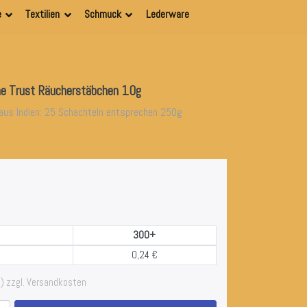
e
Textilien
Schmuck
Lederware
he Trust Räucherstäbchen 10g
aus Indien: 25 Schachteln entsprechen 250g
300+
0,24 €
) zzgl. Versandkosten