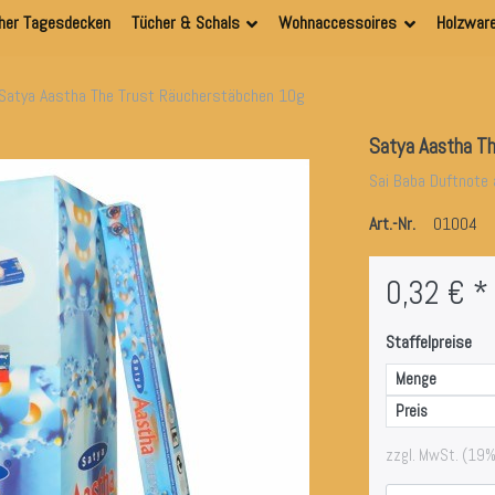
her Tagesdecken
Tücher & Schals
Wohnaccessoires
Holzwar
Satya Aastha The Trust Räucherstäbchen 10g
Satya Aastha T
Sai Baba Duftnote 
Art.-Nr.
01004
0,32 € *
Staffelpreise
Menge
Preis
zzgl. MwSt. (19%