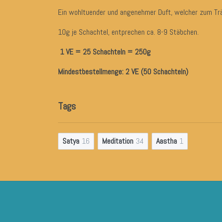
Ein wohltuender und angenehmer Duft, welcher zum Trä
10g je Schachtel, entprechen ca. 8-9 Stäbchen.
1 VE = 25 Schachteln = 250g
Mindestbestellmenge: 2 VE (50 Schachteln)
Tags
Satya
16
Meditation
34
Aastha
1