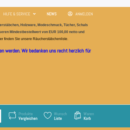
HILFE & SERVICE
NEWS
ANMELDEN
rstäbchen, Holzware, M
odeschmuc
k, Tücher, Schals
nseren Mindestbestellwert von EUR 100,00 netto und
er finden Sie unser
e
Räucherstäbchenliste.
n werden. Wir bedanken uns recht herzlich für
Produkte
Wunsch
Waren
Vergleichen
Liste
Korb