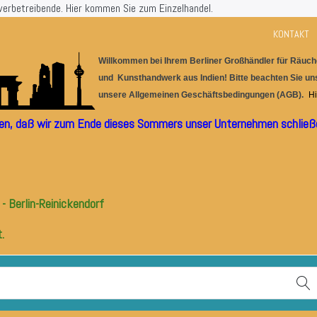
werbetreibende.
Hier kommen Sie zum Einzelhandel.
KONTAKT
Willkommen bei Ihrem Berlin
er
G
r
oßhändler für
Räuche
und Kunsthandwerk aus I
ndien! Bitte beachten Sie u
unsere
Allgemeinen Geschäftsbedingungen (AGB).
Hi
ilen, daß wir zum Ende dieses Sommers unser Unternehmen schließe
- Berlin-Reinickendorf
.