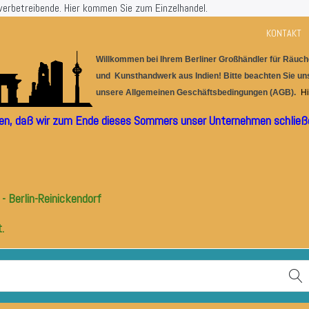
werbetreibende.
Hier kommen Sie zum Einzelhandel.
KONTAKT
Willkommen bei Ihrem Berlin
er
G
r
oßhändler für
Räuche
und Kunsthandwerk aus I
ndien! Bitte beachten Sie u
unsere
Allgemeinen Geschäftsbedingungen (AGB).
Hi
ilen, daß wir zum Ende dieses Sommers unser Unternehmen schließe
- Berlin-Reinickendorf
.