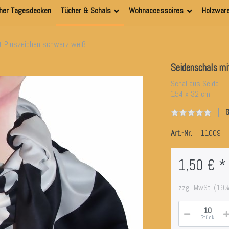
her Tagesdecken
Tücher & Schals
Wohnaccessoires
Holzwar
t Pluszeichen schwarz weiß
Seidenschals mi
Schal aus Seide
154 x 32 cm
G
Art.-Nr.
11009
1,50 € *
zzgl. MwSt. (19%
Stück