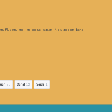
tes Pluszeichen in einem schwarzen Kreis an einer Ecke
tuch
30
Schal
12
Seide
1