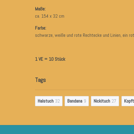
Maße:
ca. 154 x 32 cm
Farbe:
schwarze, weiße und rote Rechtecke und Linien, ein ro
1 VE = 10 Stück
Tags
Halstuch
32
Bandana
9
Nickituch
27
Kopf