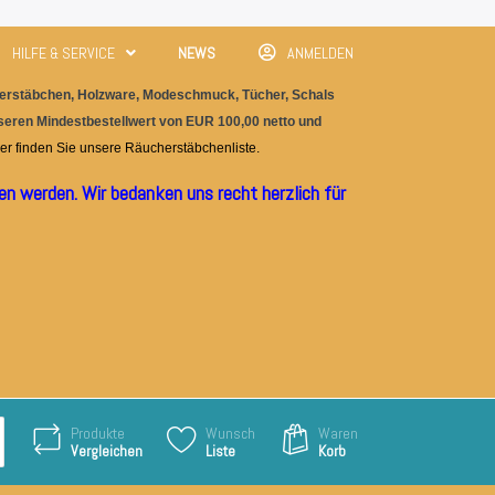
HILFE & SERVICE
NEWS
ANMELDEN
rstäbchen, Holzware, M
odeschmuc
k, Tücher, Schals
nseren Mindestbestellwert von EUR 100,00 netto und
er finden Sie unser
e
Räucherstäbchenliste.
n werden. Wir bedanken uns recht herzlich für
Produkte
Wunsch
Waren
Vergleichen
Liste
Korb