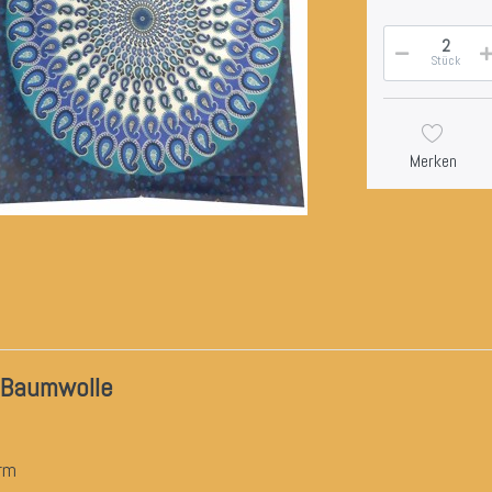
Stück
Merken
 Baumwolle
a-Form