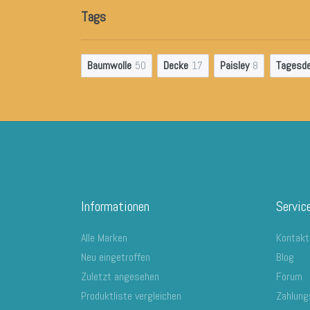
Tags
Baumwolle
50
Decke
17
Paisley
8
Tagesd
Informationen
Servic
Alle Marken
Kontakt
Neu eingetroffen
Blog
Zuletzt angesehen
Forum
Produktliste vergleichen
Zahlung