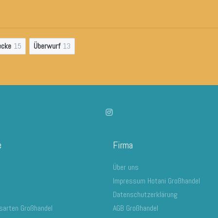
ecke
15
Überwurf
13
e
Firma
Über uns
Impressum Hotani Großhandel
Datenschutzerklärung
sarten Großhandel
AGB Großhandel