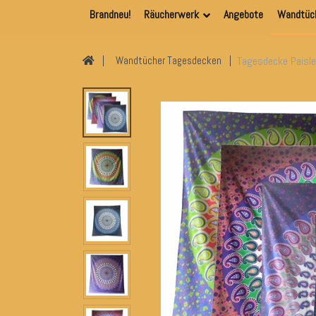
Brandneu!
Räucherwerk
Angebote
Wandtüc
Tagesdecke Paisle
Wandtücher Tagesdecken