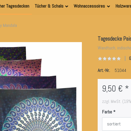
her Tagesdecken
Tücher & Schals
Wohnaccessoires
Holzwar
y Mandala
Tagesdecke Pai
Wandtuch, indisch
G
Art.-Nr.
51044
9,50 € *
zzgl. MwSt. (19%
Farbe
sortiert