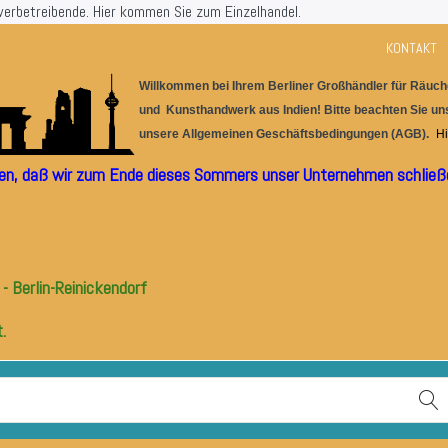
werbetreibende.
Hier kommen Sie zum Einzelhandel.
KONTAKT
Willkommen bei Ihrem Berlin
er
G
r
oßhändler für
Räuche
und Kunsthandwerk aus I
ndien! Bitte beachten Sie u
unsere
Allgemeinen Geschäftsbedingungen (AGB).
Hi
ilen, daß wir zum Ende dieses Sommers unser Unternehmen schließe
- Berlin-Reinickendorf
.