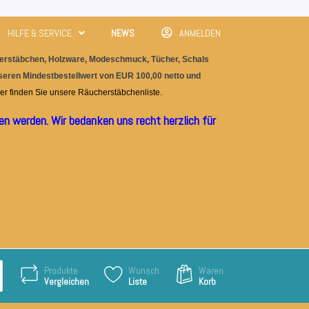
HILFE & SERVICE
NEWS
ANMELDEN
rstäbchen, Holzware, M
odeschmuc
k, Tücher, Schals
nseren Mindestbestellwert von EUR 100,00 netto und
er finden Sie unser
e
Räucherstäbchenliste.
n werden. Wir bedanken uns recht herzlich für
Produkte
Wunsch
Waren
Vergleichen
Liste
Korb