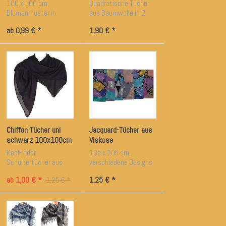
100 x 100 cm,
Quadratische Tücher
Blumenmuster in
aus Baumwolle in 2
verschiedenen Farben
Farben erhältlich
ab 0,99 € *
1,90 € *
Chiffon Tücher uni
Jacquard-Tücher aus
schwarz 100x100cm
Viskose
Kopf- oder
105 x 105 cm,
Schultertücher aus
verschiedene Designs
Chiffon-Polyester
ab 1,00 € *
1,25 € *
1,25 € *