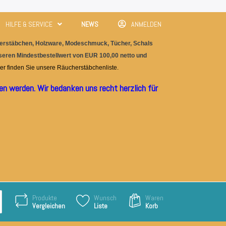
HILFE & SERVICE
NEWS
ANMELDEN
rstäbchen, Holzware, M
odeschmuc
k, Tücher, Schals
nseren Mindestbestellwert von EUR 100,00 netto und
er finden Sie unser
e
Räucherstäbchenliste.
n werden. Wir bedanken uns recht herzlich für
Produkte
Wunsch
Waren
Vergleichen
Liste
Korb