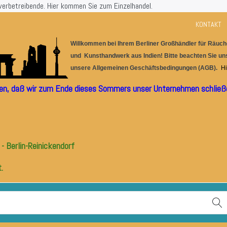
werbetreibende.
Hier kommen Sie zum Einzelhandel.
KONTAKT
Willkommen bei Ihrem Berlin
er
G
r
oßhändler für
Räuche
und Kunsthandwerk aus I
ndien! Bitte beachten Sie u
unsere
Allgemeinen Geschäftsbedingungen (AGB).
Hi
ilen, daß wir zum Ende dieses Sommers unser Unternehmen schließe
- Berlin-Reinickendorf
.