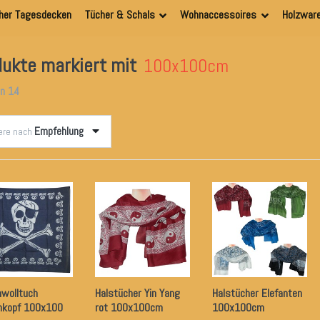
her Tagesdecken
Tücher & Schals
Wohnaccessoires
Holzwar
ukte markiert mit
100x100cm
on
14
Empfehlung
iere nach
wolltuch
Halstücher Yin Yang
Halstücher Elefanten
nkopf 100x100
rot 100x100cm
100x100cm