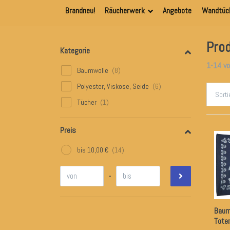
Brandneu!
Räucherwerk
Angebote
Wandtüc
Prod
Kategorie
1-14
v
Baumwolle
Polyester, Viskose, Seide
Sort
Tücher
Preis
bis 10,00 €
-
Baum
Tote