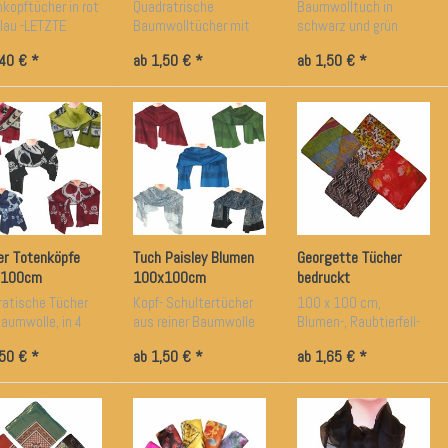
kopftücher in rot
Quadratrische
Baumwolltuch in
lau -LETZTE
Baumwolltücher mit
schwarz und grün
PLARE!
Yin Yang Zeichen
erhältlich
,40 € *
ab 1,50 € *
ab 1,50 € *
er Totenköpfe
Tuch Paisley Blumen
Georgette Tücher
x100cm
100x100cm
bedruckt
ratische Tücher
Kopf- Schultertücher
100 x 100 cm,
aumwolle, in 4
aus reiner Baumwolle
Blumen-, Raubtierfell-
en/Mustern
in 3 Farben erhältlich
oder geometrische
,50 € *
ab 1,50 € *
ab 1,65 € *
tlich
Muster