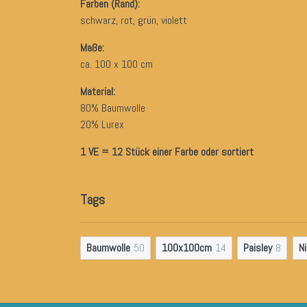
Farben (Rand):
schwarz, rot, grün, violett
Maße:
ca. 100 x 100 cm
Material:
80% Baumwolle
20% Lurex
1 VE = 12 Stück einer Farbe oder sortiert
Tags
Baumwolle
50
100x100cm
14
Paisley
8
Ni