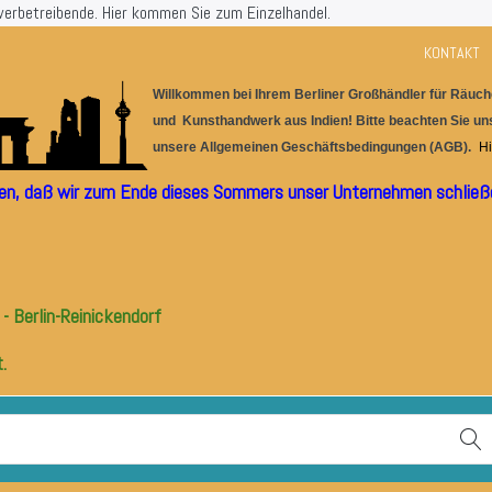
werbetreibende.
Hier kommen Sie zum Einzelhandel.
KONTAKT
Willkommen bei Ihrem Berlin
er
G
r
oßhändler für
Räuche
und Kunsthandwerk aus I
ndien! Bitte beachten Sie u
unsere
Allgemeinen Geschäftsbedingungen (AGB).
Hi
ilen, daß wir zum Ende dieses Sommers unser Unternehmen schließe
- Berlin-Reinickendorf
.