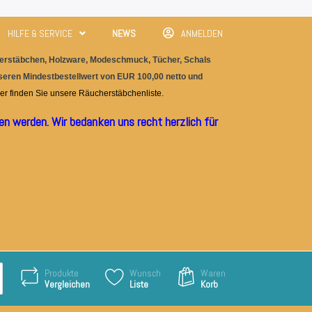
HILFE & SERVICE
NEWS
ANMELDEN
rstäbchen, Holzware, M
odeschmuc
k, Tücher, Schals
nseren Mindestbestellwert von EUR 100,00 netto und
er finden Sie unser
e
Räucherstäbchenliste.
n werden. Wir bedanken uns recht herzlich für
Produkte
Wunsch
Waren
Vergleichen
Liste
Korb