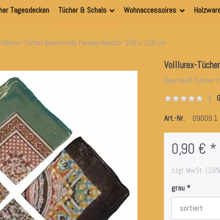
her Tagesdecken
Tücher & Schals
Wohnaccessoires
Holzwar
Volllurex-Tücher Baumwolle Paisley-Muster 100 x 100 cm
Volllurex-Tüch
Baumwoll-Tücher i
G
Art.-Nr.
09009.1
0,90 € *
zzgl. MwSt. (19%
grau
sortiert