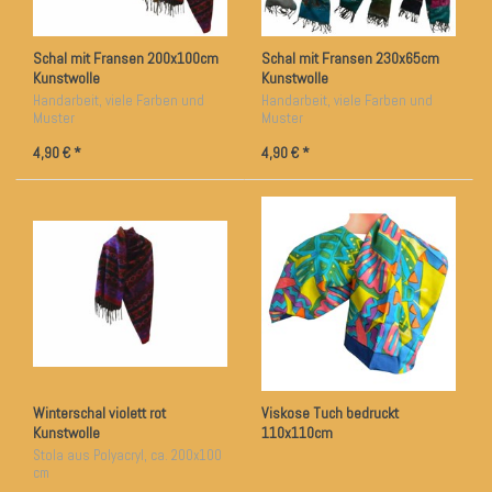
Schal mit Fransen 200x100cm
Schal mit Fransen 230x65cm
Kunstwolle
Kunstwolle
Handarbeit, viele Farben und
Handarbeit, viele Farben und
Muster
Muster
4,90 € *
4,90 € *
Winterschal violett rot
Viskose Tuch bedruckt
Kunstwolle
110x110cm
Stola aus Polyacryl, ca. 200x100
cm