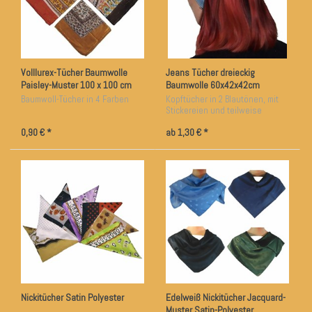
Volllurex-Tücher Baumwolle
Jeans Tücher dreieckig
Paisley-Muster 100 x 100 cm
Baumwolle 60x42x42cm
Baumwoll-Tücher in 4 Farben
Kopftücher in 2 Blautönen, mit
Stickereien und teilweise
Spiegel-Plättchen
0,90 € *
ab 1,30 € *
Nickitücher Satin Polyester
Edelweiß Nickitücher Jacquard-
Muster Satin-Polyester