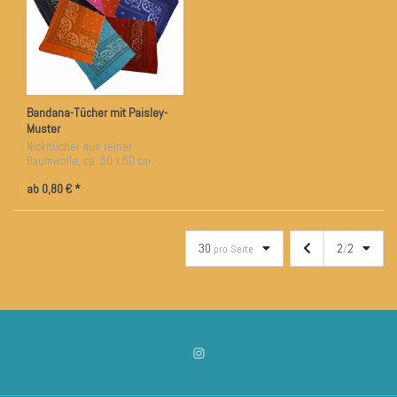
Bandana-Tücher mit Paisley-
Muster
Nickitücher aus reiner
Baumwolle, ca. 50 x 50 cm
ab 0,80 € *
30
2
2
pro Seite
/