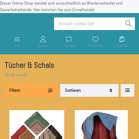
Dieser Online-Shop wendet sich ausschließlich an Wiederverkäufer und
Gewerbetreibende.
Hier kommen Sie zum Einzelhandel.
Menü
Anmelden
Vergleichen
Wunschliste
Warenkorb
Tücher & Schals
31-45
von
45
Filtern
Sortieren