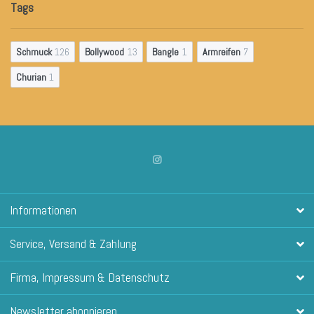
Tags
Schmuck
126
Bollywood
13
Bangle
1
Armreifen
7
Churian
1
Informationen
Service, Versand & Zahlung
Firma, Impressum & Datenschutz
Newsletter abonnieren