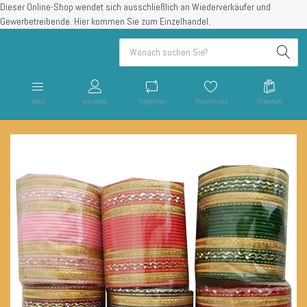
Dieser Online-Shop wendet sich ausschließlich an Wiederverkäufer und
Gewerbetreibende.
Hier kommen Sie zum Einzelhandel.
Menü
Anmelden
Vergleichen
Wunschliste
Warenkorb